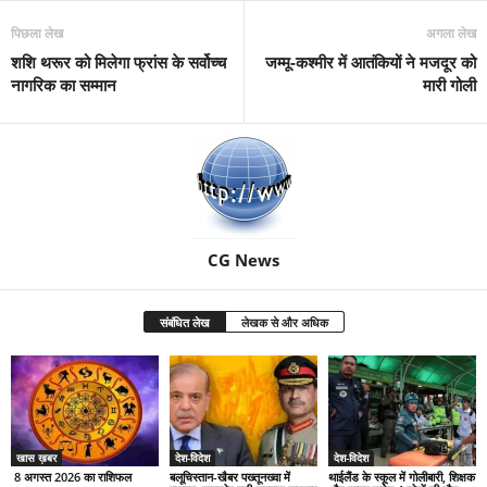
पिछला लेख
अगला लेख
शशि थरूर को मिलेगा फ्रांस के सर्वोच्च
जम्मू-कश्मीर में आतंकियों ने मजदूर को
नागरिक का सम्मान
मारी गोली
CG News
संबंधित लेख
लेखक से और अधिक
खास ख़बर
देश-विदेश
देश-विदेश
8 अगस्त 2026 का राशिफल
बलूचिस्तान-खैबर पख्तूनख्वा में
थाईलैंड के स्कूल में गोलीबारी, शिक्षक