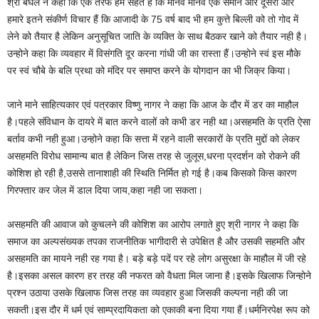
श्री बघेल ने कहा कि एक तरफ हम सहते हैं कि मानव मानव एक समान और दूसरी ओर
हमारे इतने संकीर्ण विचार हैं कि आजादी के 75 वर्ष बाद भी हम कुत्ते बिल्ली को तो गोद में
लेने को तैयार है लेकिन अनुसूचित जाति के व्यक्ति के साथ बैठकर खाने को तैयार नही है।
उन्होने कहा कि व्यवहार में विसंगति दूर करना गांधी जी का रास्ता हैं।उन्होने स्वं इस मौके
पर स्वं चौबे के बलि प्रथा को मंदिर पर समाप्त करने के योगदान का भी जिक्र किया।
जाने माने साहित्यकार एवं पत्रकार विष्णु नागर ने कहा कि आज के दौर में डर का माहौल
है।पहले संविधान के दायरे में बात करने वालों को कभी डर नही था।असहमति के प्रति ऐसा
बर्ताव कभी नही हुआ।उन्होने कहा कि सत्ता में रहने वाली सरकारों के प्रति मुद्दों को लेकर
असहमति विरोध सामान्य बात है लेकिन जिस तरह से जुलूस,धरना प्रदर्शन को रोकने की
कोशिश हो रही है,उससे तानाशाही की स्थिति निर्मित हो गई है।कब किसको किस कारण
गिरफ्तार कर जेल में डाल दिया जाय,कहा नही जा सकता।
असहमति की आवाज को कुचलने की कोशिश का आरोप लगाते हुए श्री नागर ने कहा कि
समाज का अल्पसंख्यक तपका राजनीतिक भागीदारी से उपेक्षित है और उसकी सहमति और
असहमति का मायने नही रह गया है। बड़े बड़े पदें पर रहे लोग असुरक्षा के माहौल में जी रहे
है।इसका असल कारण हर तरह की नफरत को वैधता मिल जाना है।इसके खिलाफ जिन्होने
प्रश्न उठाया उसके खिलाफ जिस तरह का व्यवहार हुआ जिसकी कल्पना नही की जा
सकती।इस दौर में धर्म एवं साम्प्रदायिकता को एकाकी बना दिया गया हैं।धर्मनिरपेक्ष रूप को