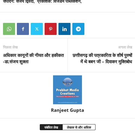
संपादन: संजय द्विवेदी, प्रकाशक: विजडम पब्लिकेशन,
पिछला लेख
अगला लेख
अधिकार कानूनों की नीयत और हकीकत
छत्तीसगढ़ की पत्रकारिता के शीर्ष पुरुषों
-डा.संजय शुक्ला
में थे बबन जी – दिवाकर मुक्तिबोध
Ranjeet Gupta
संबंधित लेख
लेखक से और अधिक