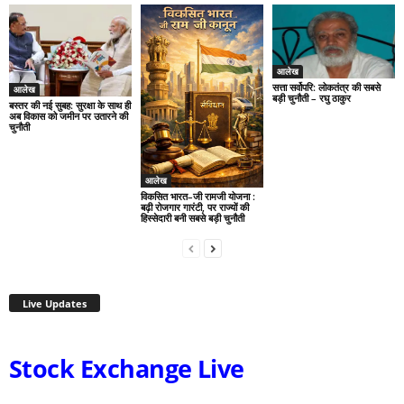
आलेख
सत्ता सर्वोपरि: लोकतंत्र की सबसे
आलेख
बड़ी चुनौती – रघु ठाकुर
बस्तर की नई सुबह: सुरक्षा के साथ ही
अब विकास को जमीन पर उतारने की
चुनौती
आलेख
विकसित भारत–जी रामजी योजना :
बढ़ी रोजगार गारंटी, पर राज्यों की
हिस्सेदारी बनी सबसे बड़ी चुनौती
Live Updates
Stock Exchange Live