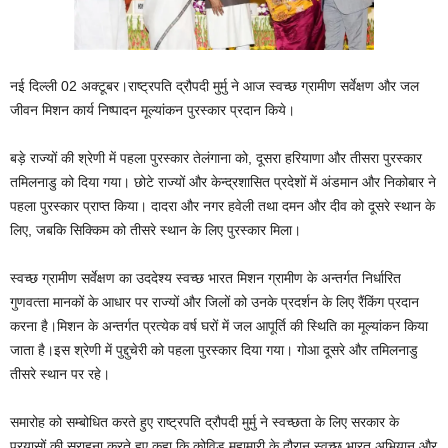
नई दिल्‍ली 02 अक्टूबर।राष्‍ट्रपति द्रौपदी मुर्मु ने आज स्‍वच्‍छ ग्रामीण सर्वेक्षण और जल
जीवन मिशन कार्य निष्‍पादन मूल्‍यांकन पुरस्‍कार प्रदान किये।
बड़े राज्‍यों की श्रेणी में पहला पुरस्‍कार तेलंगाना को, दूसरा हरियाणा और तीसरा पुरस्‍कार
तमिलनाडु को दिया गया। छोटे राज्‍यों और केन्‍द्रशासित प्रदेशों में अंडमान और निकोबार ने
पहला पुरस्‍कार प्राप्‍त किया। दादरा और नगर हवेली तथा दमन और दीव को दूसरे स्‍थान के
लिए, जबकि सिक्किम को तीसरे स्‍थान के लिए पुरस्‍कार मिला।
स्‍वच्‍छ ग्रामीण सर्वेक्षण का उददेश्‍य स्‍वच्‍छ भारत मिशन ग्रामीण के अन्‍तर्गत निर्धारित
गुणवत्‍ता मानकों के आधार पर राज्‍यों और जिलों को उनके प्रदर्शन के लिए रैंकिंग प्रदान
करना है।मिशन के अन्‍तर्गत प्रत्‍येक वर्ष घरों में जल आपूर्ति की स्थिति का मूल्‍यांकन किया
जाता है।इस श्रेणी में पुद्दुचेरी को पहला पुरस्‍कार दिया गया। गोआ दूसरे और तमिलनाडु
तीसरे स्‍थान पर रहे।
समारोह को सम्‍बोधित करते हुए राष्‍ट्रपति द्रौपदी मुर्मु ने स्‍वच्छता के लिए सरकार के
प्रयासों की सराहना करते हुए कहा कि कोविड महामारी के दौरान स्‍वच्‍छ भारत अभियान और