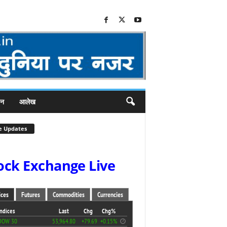
जन
आलेख
e Updates
ock Exchange Live