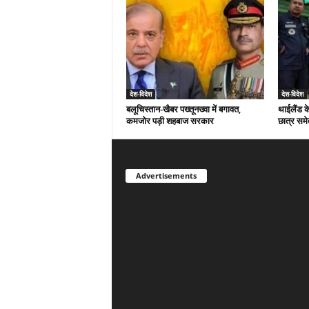
देश-विदेश
देश-विदेश
बलूचिस्तान-खैबर पख्तूनख्वा में बगावत,
थाईलैंड क
कमजोर पड़ी शहबाज सरकार
छात्र समे
Advertisements