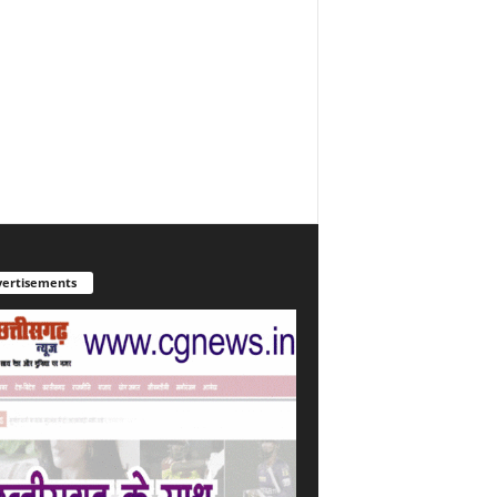
ertisements