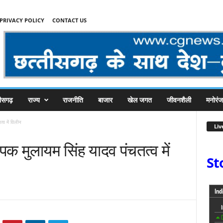
PRIVACY POLICY
CONTACT US
तीसगढ़
राज्य
राजनीति
बाजार
खेल जगत
जीवनशैली
मनोरं
्व में विलीन
Liv
ापक मुलायम सिंह यादव पंचतत्व में
St