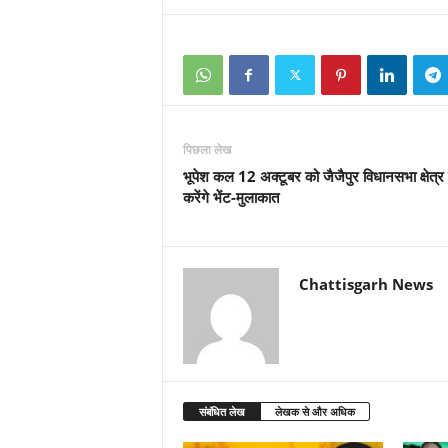
पिछला लेख
भूपेश कल 12 अक्टूबर को जैजैपुर विधानसभा क्षेत्र म
करेंगे भेंट-मुलाकात
Chattisgarh News
संबंधित लेख
लेखक से और अधिक