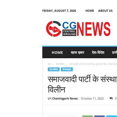
FRIDAY, AUGUST 7, 2026
HOME
ABOUT US
C
G
HOME
खास ख़बर
देश-विदेश
छत्
N
e
होम
देश-विदेश
समाजवादी पार्टी के संस्थापक मुलायम सिंह यादव पंचतत
w
देश-विदेश
मेनस्लाइड
s
समाजवादी पार्टी के संस्थ
विलीन
द्वारा
Chattisgarh News
-
October 11, 2022
0