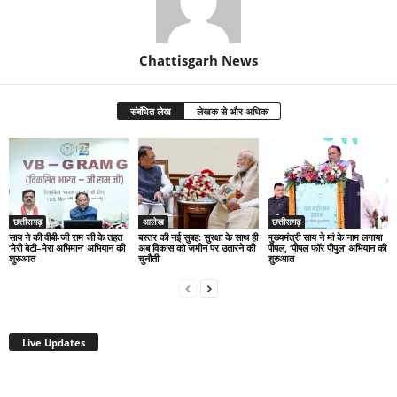
Chattisgarh News
संबंधित लेख
लेखक से और अधिक
छत्तीसगढ़
आलेख
छत्तीसगढ़
साय ने की वीबी-जी राम जी के तहत
बस्तर की नई सुबह: सुरक्षा के साथ ही
मुख्यमंत्री साय ने मां के नाम लगाया
‘मेरी बेटी–मेरा अभिमान’ अभियान की
अब विकास को जमीन पर उतारने की
पीपल, ‘पीपल फॉर पीपुल’ अभियान की
शुरुआत
चुनौती
शुरुआत
Live Updates