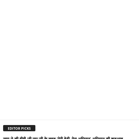
EDITOR PICKS
साय ने की वीबी-जी राम जी के तहत ‘मेरी बेटी–मेरा अभिमान’ अभियान की शुरुआत