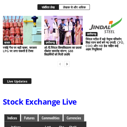
संबंधित लेख
लेखक से और अधिक
छत्तीसगढ़
जिंदल स्टील में बड़े नेतृत्व परिवर्तन,
विद्या रतन शर्मा बने नए एमडी; CFO,
बाजार
छत्तीसगढ़
COO और HR हेड सहित कई
रसोई गैस पर बड़ी खबर, सरकार
ओ.पी.जिंदल विश्वविद्यालय का छठवां
अहम नियुक्तियां
LPG पर लगा सकती है टैक्स
दीक्षांत समारोह संपन्न, 688
विद्यार्थियों को मिली उपाधि
Live Updates
Stock Exchange Live