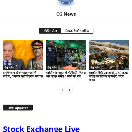
CG News
संबंधित लेख
लेखक से और अधिक
देश-विदेश
देश-विदेश
देश-विदेश
बलूचिस्तान-खैबर पख्तूनख्वा में
थाईलैंड के स्कूल में गोलीबारी, शिक्षक
ब्रह्मोस सिर्फ एक झांकी… 50 हजार
बगावत, कमजोर पड़ी शहबाज सरकार
और छात्र समेत 4 लोगों की मौत
करोड़ का डिफेंस एक्सपोर्ट करेगा
भारत
Live Updates
Stock Exchange Live