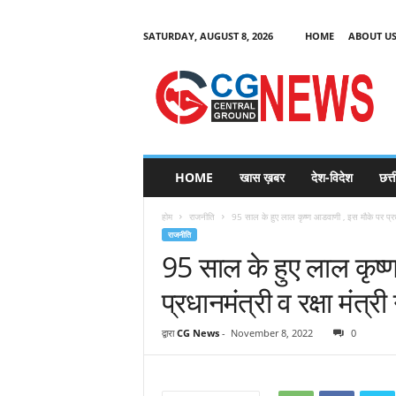
SATURDAY, AUGUST 8, 2026
HOME
ABOUT U
C
G
HOME
खास ख़बर
देश-विदेश
छत्
N
e
होम
राजनीति
95 साल के हुए लाल कृष्ण आडवाणी , इस मौके पर प्रधा
w
राजनीति
s
95 साल के हुए लाल कृष्
प्रधानमंत्री व रक्षा मंत
द्वारा
CG News
-
November 8, 2022
0