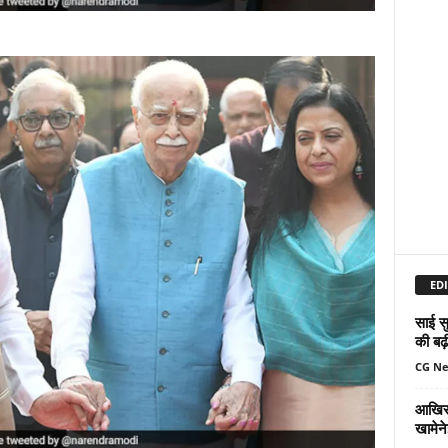
EDI
साई सु
की बढ़
CG N
आखिर 
खामेन