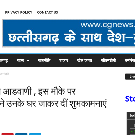
S
PRIVACY POLICY
CONTACT US
तीसगढ़
राज्य
राजनीति
बाजार
खेल जगत
जीवनशैली
मनोरं
नमंत्री...
Liv
ण आडवाणी , इस मौके पर
St
्री ने उनके घर जाकर दीं शुभकामनाएं