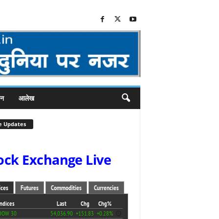
जन
आलेख
e Updates
ock Exchange Live