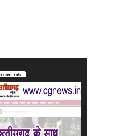
ertisements