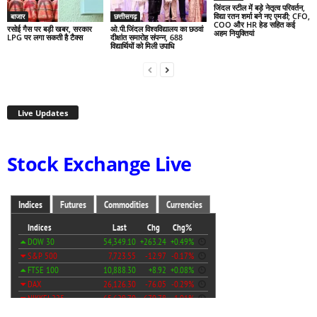
जिंदल स्टील में बड़े नेतृत्व परिवर्तन,
विद्या रतन शर्मा बने नए एमडी; CFO,
बाजार
छत्तीसगढ़
COO और HR हेड सहित कई
रसोई गैस पर बड़ी खबर, सरकार
ओ.पी.जिंदल विश्वविद्यालय का छठवां
अहम नियुक्तियां
LPG पर लगा सकती है टैक्स
दीक्षांत समारोह संपन्न, 688
विद्यार्थियों को मिली उपाधि
Live Updates
Stock Exchange Live