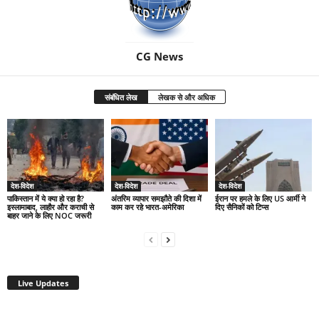
CG News
संबंधित लेख
लेखक से और अधिक
देश-विदेश
देश-विदेश
देश-विदेश
पाकिस्तान में ये क्या हो रहा है?
अंतरिम व्यापार समझौते की दिशा में
ईरान पर हमले के लिए US आर्मी ने
इस्लामाबाद, लाहौर और कराची से
काम कर रहे भारत-अमेरिका
दिए सैनिकों को टिप्स
बाहर जाने के लिए NOC जरूरी
Live Updates