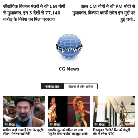
औद्योगिक विकास मंत्री ने की CM योगी
आज CM योगी ने की PM मोदी से
से मुलाकात, इन 3 देशों से 77,140
मुलाकात, विकास कार्यों समेत इन मुद्दों पर
करोड़ के निवेश का मिला प्रस्ताव
हुई चर्चा..
CG News
संबंधित लेख
लेखक से और अधिक
देश-विदेश
देश-विदेश
देश-विदेश
आखिर कहां गायब हैं ईरान के सुप्रीम
भारतीय मूल की महिला पर लगा
ट्रिब्यूनल रिफॉर्म्स बिल को मंजूरी,
लीडर मोजतबा खामेनेई?
‘स्टूडेंट वीजा फ्रॉड’ का झूठा आरोप
देश में बनेगा NTC