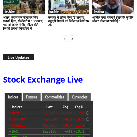
देश-विदेश
देश-विदेश
देश-विदेश
असम-अरुणाचल सीमा पर फिर
सरकार ने लॉन्च किया ‘ई-समुद्र’,
आखिर कहां गायब हैं ईरान के सुप्रीम
भड़की हिंसा, गोलीबारी में 18 घायल;
समुद्री सेवाओं को डिजिटल बनाने पर
लीडर मोजतबा खामेनेई?
चार की हालत गंभीर, सीएम बोले-
जोर
स्थिति लगभग नियंत्रण में
Live Updates
Stock Exchange Live