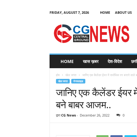
FRIDAY, AUGUST 7, 2026
HOME
ABOUT US
C
G
HOME
खास ख़बर
देश-विदेश
छत्
N
e
होम
खेल जगत
जानिए एक कैलेंडर ईयर में सर्वाधिक रन बनाने वाले ब
w
खेल जगत
मेनस्लाइड
s
जानिए एक कैलेंडर ईयर मे
बने बाबर आजम..
द्वारा
CG News
-
December 26, 2022
0