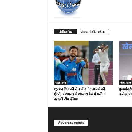
संबंधित लेख
लेखक से और अधिक
खेल जगत
खेल जगत
शुभमन गिल की सेना में 4 नेट बॉलर्स की
मुख्यमंत्
एंट्री, 7 अगस्त से अभ्यास मैच में पसीना
करोड़, रा
बहाएगी टीम इंडिया
Advertisements