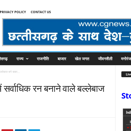
PRIVACY POLICY
CONTACT US
तीसगढ़
राज्य
राजनीति
बाजार
खेल जगत
जीवनशैली
मनोरं
ल्लेबाज बने बाबर...
Liv
ं सर्वाधिक रन बनाने वाले बल्लेबाज
St