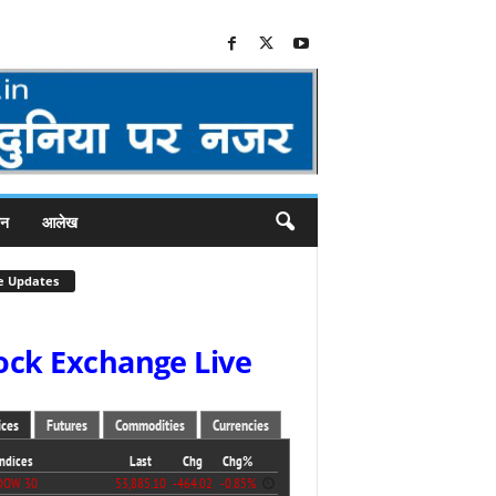
जन
आलेख
e Updates
ock Exchange Live