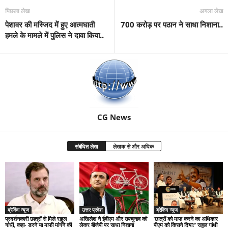
पिछला लेख
अगला लेख
पेशावर की मस्जिद में हुए आत्मघाती
700 करोड़ पर पठान ने साधा निशाना..
हमले के मामले में पुलिस ने दावा किया..
CG News
संबंधित लेख
लेखक से और अधिक
ब्रेकिंग न्यूज
उत्तर प्रदेश
ब्रेकिंग न्यूज
प्रदर्शनकारी छात्रों से मिले राहुल
अखिलेश ने ईवीएम और उपचुनाव को
‘छात्रों को माफ करने का अधिकार
गांधी, कहा- डरने या माफी मांगने की
लेकर बीजेपी पर साधा निशाना
पीएम को किसने दिया?’ राहुल गांधी