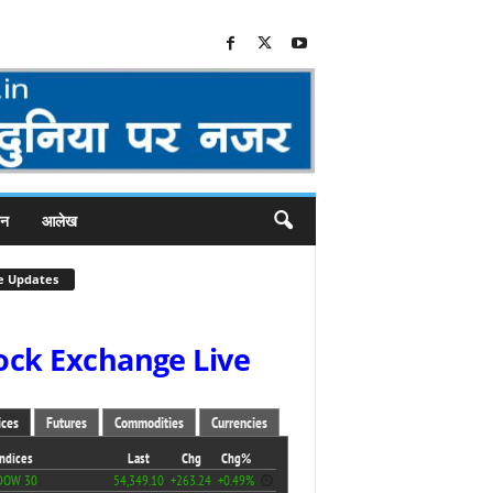
जन
आलेख
e Updates
ock Exchange Live