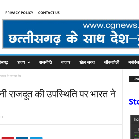
S
PRIVACY POLICY
CONTACT US
तीसगढ़
राज्य
राजनीति
बाजार
खेल जगत
जीवनशैली
मनोरं
भारत ने जताया रोष
Liv
ी राजदूत की उपस्थिति पर भारत ने
St
0