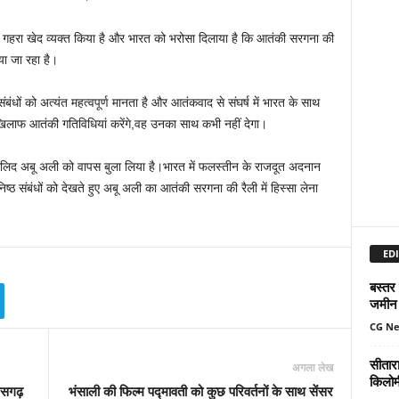
 गहरा खेद व्‍यक्‍त किया है और भारत को भरोसा दिलाया है कि आतंकी सरगना की
या जा रहा है।
धों को अत्‍यंत महत्‍वपूर्ण मानता है और आतंकवाद से संघर्ष में भारत के साथ
खिलाफ आतंकी गतिविधियां करेंगे,वह उनका साथ कभी नहीं देगा।
ालिद अबू अली को वापस बुला लिया है।भारत में फलस्‍तीन के राजदूत अदनान
ठ संबंधों को देखते हुए अबू अली का आतंकी सरगना की रैली में हिस्‍सा लेना
EDI
बस्तर
जमीन 
CG N
सीतार
अगला लेख
किलोमी
तीसगढ़
भंसाली की फिल्म पद्मावती को कुछ परिवर्तनों के साथ सेंसर