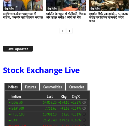
देश-विदेश
देश-विदेश
देश-विदेश
बलूचिस्तान-खैबर पख्तूनख्वा में
थाईलैंड के स्कूल में गोलीबारी, शिक्षक
ब्रह्मोस सिर्फ एक झांकी… 50 हजार
बगावत, कमजोर पड़ी शहबाज सरकार
और छात्र समेत 4 लोगों की मौत
करोड़ का डिफेंस एक्सपोर्ट करेगा
भारत
Live Updates
Stock Exchange Live