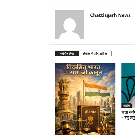
Chattisgarh News
संबंधित लेख
लेखक से और अधिक
आलेख
सत्ता सर्व
– रघु ठाक