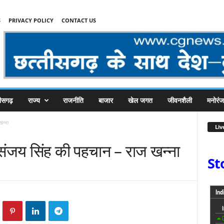
S
PRIVACY POLICY
CONTACT US
तीसगढ़
राज्य
राजनीति
बाजार
खेल जगत
जीवनशैली
मनोरं
खन्ना
Liv
ी संजय सिंह की पहचान – राज खन्ना
St