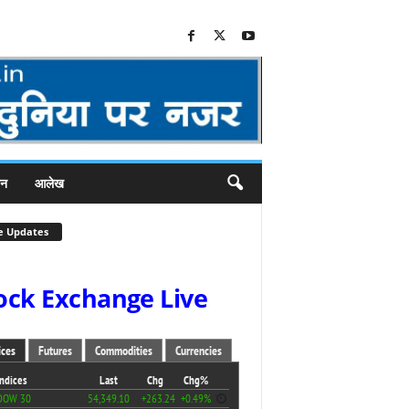
जन
आलेख
e Updates
ock Exchange Live