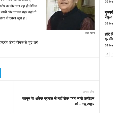
ी के राज्यसभा के बाकी दो
CG N
यारोप का दौर चल रहा हो,लेकिन
मुख्यम
े साथी और उनका शहर वहां तो
पीपुल
खबर से ख़ासा खुश है।
CG N
छोटे क
राज खन्ना
ग्रामी
ट्रीय हिन्दी दैनिक से जुड़े श्री
CG N
अगला लेख
कानून के अकेले प्रयास से नहीं रोक पायेंगें नारी उत्पीड़न
को – रघु ठाकुर