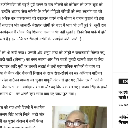
िकल इंजीनियरिंग की पढ़ाई पूरी करने के बाद नौकरी की कोशिश की जगह खुद को
 उन्होंने आजाद सेवा समिति के जरिये पीड़ितों वंचितों की सेवा-सहयोग का जो
।अनेक बार जरूरतमंदों को रक्तदान करने वाले संजय ने तमाम युवाओं को इस
रक्तदान और लाचारों- बेसहारा लोगों की मदद में आज भी लगी हुई है।खुदी राम
ार्यक्रम में संजय सिंह शिरकत करना कभी नहीं भूलते। तिकोनिया पार्क में होने
े हैं। इस मौके पर सैकड़ों गरीबों की रजाईयां बांटी जाती है।
ंघर्ष को भी जारी रखा। उनकी और अनूप संडा की जोड़ी ने समाजवादी चिंतक रघु
दी पार्टी (लोसपा) का बैनर उठाया और फिर पटरी-गुमटी-खोमचे वालों के लिए
्टाचार आदि मुद्दों पर उनकी लड़ाई ने उन्हें प्रशासनिक मशीनरी के कोप का
ा के बैनर और मोमबत्ती निशान के साथ सेवा-संघर्ष का यह अभियान पालिका
संडा पालिका अध्यक्ष का चुनाव मामूली अंतर से हार गए लेकिन उसने आगे के
EDI
्र. विधानसभा का उम्मीदवार बनाया और वह विधायक बन गए। संजय सिंह के हाथों
प्रदर्
भी कमान थी। पर अगले कुछ समय बाद यह साथ छूट गया।
माफी 
CG N
ेश की राजधानी दिल्ली में स्थापित
के संजय सिंह अपने जिले, जड़ों और
अखिले
ही वह पुराने अंदाज में कभी पैदल
निशान