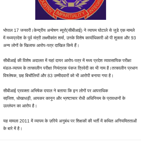
भोपाल 17 जनवरी।केन्‍द्रीय अन्‍वेषण ब्‍यूरो(सीबीआई) ने व्‍यापम घोटाले से जुडे एक मामले
में मध्‍यप्रदेश के पूर्व मंत्री लक्ष्‍मीकांत शर्मा, उनके विशेष कार्याधिकारी ओ पी शुक्‍ला और 93
अन्‍य लोगों के खिलाफ आरोप-पत्र दाखिल किये हैं।
सीबीआई की विशेष अदालत में यहां दायर आरोप-पत्र में मध्‍य प्रदेश व्‍यावसायिक परीक्षा
मंडल-व्‍यापम के तत्‍कालीन परीक्षा नियंत्रक पंकज त्रिवेदी का भी नाम है।तत्‍कालीन प्रधान
विश्‍लेषक, छह बिचौलियों और 83 उम्‍मीदवारों को भी आरोपी बनाया गया है।
सीबीआई प्रवक्‍ता अभिषेक दयाल ने बताया कि इन लोगों पर आपराधिक
साजि़श, धोखाधड़ी, आयकर कानून और भ्रष्‍टाचार रोधी अधिनियम के प्रावधानों के
उल्‍लंघन का आरोप है।
यह मामला 2011 में व्‍यापम के ज़रिये अनुबंध पर शिक्षकों की भर्ती में कथित अनियमितताओं
के बारे में है।