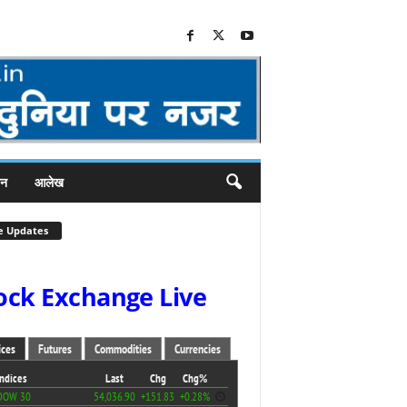
जन
आलेख
e Updates
ock Exchange Live