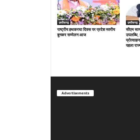
छत्तीसगढ़
छत्तीसगढ़
राष्ट्रीय हथकरघा दिवस पर प्रदेश स्तरीय
सीएम साय क
बुनकर सम्मेलन आज
उपलब्धि,
प्रोत्साहन
पहला राज्
Advertisements