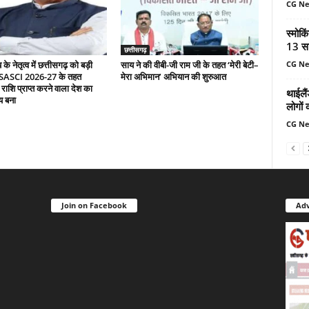
CG N
स्मोकि
13 सा
छत्तीसगढ़
CG N
े नेतृत्व में छत्तीसगढ़ को बड़ी
साय ने की वीबी-जी राम जी के तहत ‘मेरी बेटी–
 SASCI 2026-27 के तहत
मेरा अभिमान’ अभियान की शुरुआत
 राशि प्राप्त करने वाला देश का
थाईलैं
य बना
लोगों 
CG N
Join on Facebook
Adv