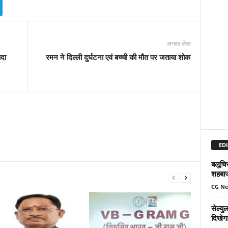
अगला लेख
ादा
रमन ने दिल्ली दुर्घटना एवं बच्ची की मौत पर जताया शोक
EDI
बलूचिस
शहबा
CG N
सेल्य
दिखेग