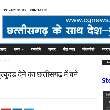
S
PRIVACY POLICY
CONTACT US
तीसगढ़
राज्य
राजनीति
बाजार
खेल जगत
जीवनशैली
मनोरं
बने कानून –...
Liv
्युदंड देने का छत्तीसगढ़ में बने
St