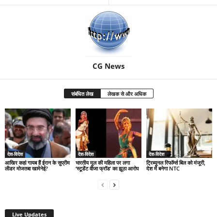
CG News
संबंधित लेख
लेखक से और अधिक
देश-विदेश
देश-विदेश
देश-विदेश
आखिर कहां गायब हैं ईरान के सुप्रीम
भारतीय मूल की महिला पर लगा
ट्रिब्यूनल रिफॉर्म्स बिल को मंजूरी,
लीडर मोजतबा खामेनेई?
‘स्टूडेंट वीजा फ्रॉड’ का झूठा आरोप
देश में बनेगा NTC
Live Updates