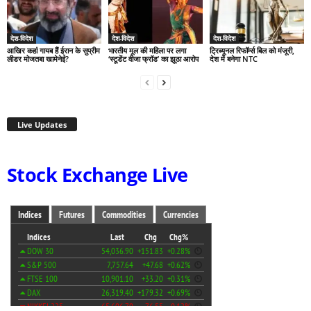
देश-विदेश
देश-विदेश
देश-विदेश
आखिर कहां गायब हैं ईरान के सुप्रीम
भारतीय मूल की महिला पर लगा
ट्रिब्यूनल रिफॉर्म्स बिल को मंजूरी,
लीडर मोजतबा खामेनेई?
‘स्टूडेंट वीजा फ्रॉड’ का झूठा आरोप
देश में बनेगा NTC
Live Updates
Stock Exchange Live