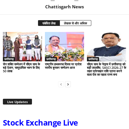
Chattisgarh News
संबंधित लेख
लेखक से और अधिक
छत्तीसगढ़
छत्तीसगढ़
छत्तीसगढ़
सेन शक्ति सम्मेलन में सीएम साय के
राष्ट्रीय हथकरघा दिवस पर प्रदेश
सीएम साय के नेतृत्व में छत्तीसगढ़ को
बड़े ऐलान, सामुदायिक भवन के लिए
स्तरीय बुनकर सम्मेलन आज
बड़ी उपलब्धि, SASCI 2026-27 के
50 लाख
तहत प्रोत्साहन राशि प्राप्त करने
वाला देश का पहला राज्य बना
Live Updates
Stock Exchange Live