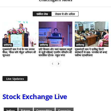
संबंधित लेख
लेखक से और अधिक
छत्तीसगढ़
छत्तीसगढ़
छत्तीसगढ़
मुख्यमंत्री साय ने मां के नाम लगाया
छोटे किसान और स्वयं सहायता समूहों
मुख्यमंत्री साय ने प्रशिक्षु डिप्टी
पीपल, ‘पीपल फॉर पीपुल’ अभियान की
से जुड़ी महिलाएं ग्रामीण परिवर्तन की
कलेक्टरों से कहा- जनसेवा को बनाएं
शुरुआत
वास्तविक प्रेरक- राहुल भगत
सर्वोच्च प्राथमिकता
Live Updates
Stock Exchange Live