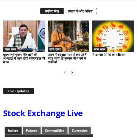
संबंधित लेख
लेखक से और अधिक
खास ख़बर
खास ख़बर
खास ख़बर
मुख्यमंत्री पुष्कर सिंह धामी की
सावन में रुद्राक्ष माला से कर रहे हैं
7 अगस्त 2026 का राशिफल
अध्यक्षता में आज होगी मंत्रिमंडल की
मंत्र जाप? तो भूलकर भी न करें ये
बैठक
गलतियां
Live Updates
Stock Exchange Live