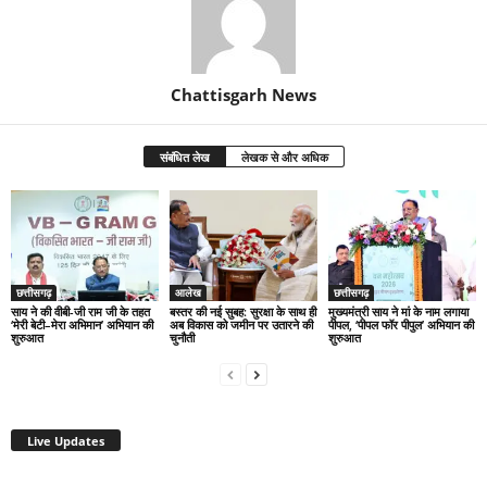
Chattisgarh News
संबंधित लेख
लेखक से और अधिक
छत्तीसगढ़
आलेख
छत्तीसगढ़
साय ने की वीबी-जी राम जी के तहत
बस्तर की नई सुबह: सुरक्षा के साथ ही
मुख्यमंत्री साय ने मां के नाम लगाया
‘मेरी बेटी–मेरा अभिमान’ अभियान की
अब विकास को जमीन पर उतारने की
पीपल, ‘पीपल फॉर पीपुल’ अभियान की
शुरुआत
चुनौती
शुरुआत
Live Updates