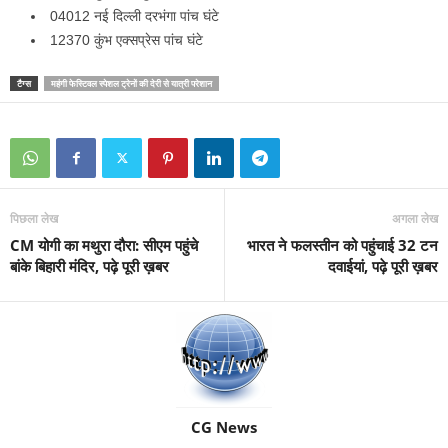
04012 नई दिल्ली दरभंगा पांच घंटे
12370 कुंभ एक्सप्रेस पांच घंटे
टैग्स
महंगी फेस्टिवल स्पेशल ट्रेनों की देरी से यात्री परेशान
पिछला लेख
अगला लेख
CM योगी का मथुरा दौरा: सीएम पहुंचे
भारत ने फलस्तीन को पहुंचाई 32 टन
बांके बिहारी मंदिर, पढ़े पूरी ख़बर
दवाईयां, पढ़े पूरी ख़बर
CG News