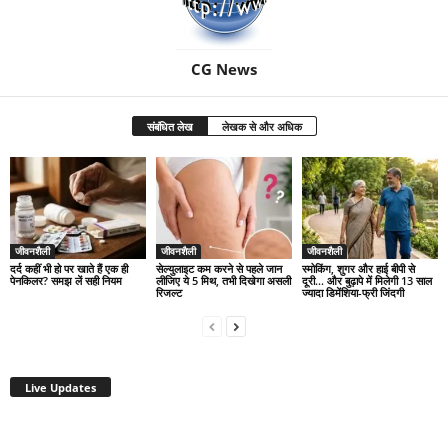
CG News
संबंधित लेख
लेखक से और अधिक
जीवनशैली
जीवनशैली
जीवनशैली
दर्द कहीं भी हो पर खाते हैं एक ही
सेल्युलाइट कम करने से पहले जान
स्मोकिंग, शुगर और हाई बीपी से
पेनकिलर? समझ लें सही नियम
लीजिए ये 5 मिथ, तभी दिखेगा असली
दूरी… और बुढ़ापे में मिलेगी 13 साल
रिजल्ट
ज्यादा डिमेंशिया-फ्री जिंदगी
Live Updates