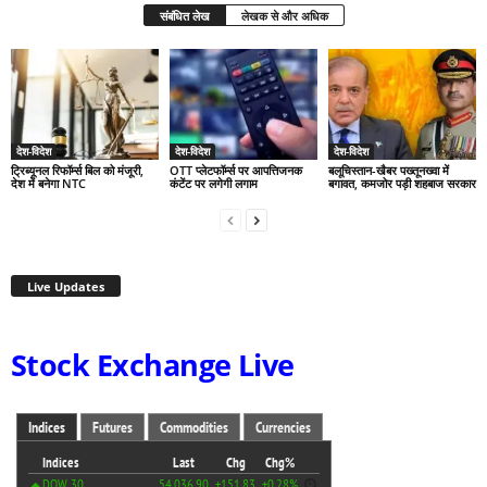
संबंधित लेख
लेखक से और अधिक
देश-विदेश
देश-विदेश
देश-विदेश
ट्रिब्यूनल रिफॉर्म्स बिल को मंजूरी,
OTT प्लेटफॉर्म्स पर आपत्तिजनक
बलूचिस्तान-खैबर पख्तूनख्वा में
देश में बनेगा NTC
कंटेंट पर लगेगी लगाम
बगावत, कमजोर पड़ी शहबाज सरकार
Live Updates
Stock Exchange Live