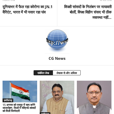
दुनियाभर में फैल रहा कोरोना का JN.1
विपक्षी सांसदों के निलंबन पर मायावती
वैरिएंट, भारत में भी पसार रहा पांव
बोलीं, विपक्ष विहीन संसद भी ठीक
व्यवस्था नहीं…
CG News
संबंधित लेख
लेखक से और अधिक
छत्तीसगढ़
15 अगस्त को रायपुर में साय करेंगे
ध्वजारोहण, जिलों में मंत्रियों-सांसदों
को मिली जिम्मेदारी