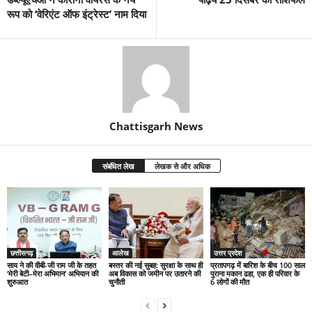
रूप को ‘वेरिएंट ऑफ इंट्रेस्‍ट’ नाम दिया
Chattisgarh News
संबंधित लेख
लेखक से और अधिक
छत्तीसगढ़
आलेख
उत्तर प्रदेश
साय ने की वीबी-जी राम जी के तहत
बस्तर की नई सुबह: सुरक्षा के साथ ही
प्रतापगढ़ में बारिश के बीच 100 साल
‘मेरी बेटी–मेरा अभिमान’ अभियान की
अब विकास को जमीन पर उतारने की
पुराना मकान ढहा, एक ही परिवार के
शुरुआत
चुनौती
6 लोगों की मौत