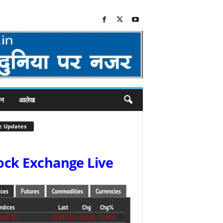
जन
आलेख
e Updates
ock Exchange Live