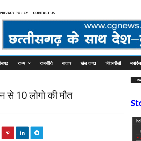
PRIVACY POLICY
CONTACT US
तीसगढ़
राज्य
राजनीति
बाजार
खेल जगत
जीवनशैली
मनोरं
Liv
फान से 10 लोगो की मौत
St