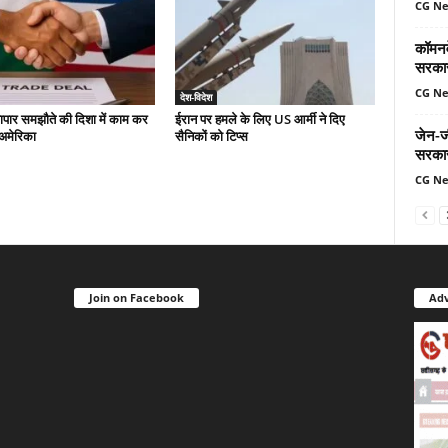
CG N
कॉमनवे
सरकार
CG N
देश-विदेश
यापार समझौते की दिशा में काम कर
ईरान पर हमले के लिए US आर्मी ने दिए
जेन-ज
-अमेरिका
सैनिकों को टिप्स
सरकार,
CG N
Join on Facebook
Adv