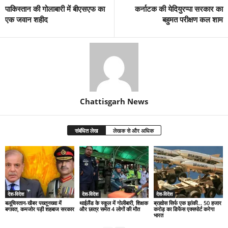
पाकिस्तान की गोलाबारी में बीएसएफ का
कर्नाटक की येदियुरप्पा सरकार का
एक जवान शहीद
बहुमत परीक्षण कल शाम
Chattisgarh News
संबंधित लेख
लेखक से और अधिक
देश-विदेश
देश-विदेश
देश-विदेश
बलूचिस्तान-खैबर पख्तूनख्वा में
थाईलैंड के स्कूल में गोलीबारी, शिक्षक
ब्रह्मोस सिर्फ एक झांकी… 50 हजार
बगावत, कमजोर पड़ी शहबाज सरकार
और छात्र समेत 4 लोगों की मौत
करोड़ का डिफेंस एक्सपोर्ट करेगा
भारत