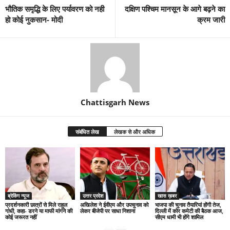
भौतिक समृद्धि के लिए पर्यावरण को नही
दक्षिण पश्चिम मानसून के आगे बढ़ने का
हो कोई नुकसान- मोदी
क्रम जारी
Chattisgarh News
संबंधित लेख
लेखक से और अधिक
ब्रेकिंग न्यूज
उत्तर प्रदेश
खास ख़बर
प्रदर्शनकारी छात्रों से मिले राहुल
अखिलेश ने ईवीएम और उपचुनाव को
भाजपा की चुनाव तैयारियां होंगी तेज,
गांधी, कहा- डरने या माफी मांगने की
लेकर बीजेपी पर साधा निशाना
दिल्ली में कोर कमेटी की बैठक आज,
कोई जरूरत नहीं
सीएम धामी भी होंगे शामिल