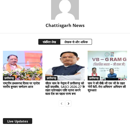
Chattisgarh News
संबंधित लेख
लेखक से और अधिक
छत्तीसगढ़
छत्तीसगढ़
छत्तीसगढ़
राष्ट्रीय हथकरघा दिवस पर प्रदेश
सीएम साय के नेतृत्व में छत्तीसगढ़ को
साय ने की वीबी-जी राम जी के तहत
स्तरीय बुनकर सम्मेलन आज
बड़ी उपलब्धि, SASCI 2026-27 के
‘मेरी बेटी–मेरा अभिमान’ अभियान की
तहत प्रोत्साहन राशि प्राप्त करने
शुरुआत
वाला देश का पहला राज्य बना
Live Updates