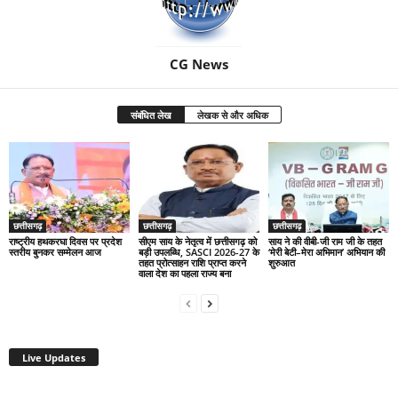
CG News
संबंधित लेख
लेखक से और अधिक
छत्तीसगढ़
छत्तीसगढ़
छत्तीसगढ़
राष्ट्रीय हथकरघा दिवस पर प्रदेश
सीएम साय के नेतृत्व में छत्तीसगढ़ को
साय ने की वीबी-जी राम जी के तहत
स्तरीय बुनकर सम्मेलन आज
बड़ी उपलब्धि, SASCI 2026-27 के
‘मेरी बेटी–मेरा अभिमान’ अभियान की
तहत प्रोत्साहन राशि प्राप्त करने
शुरुआत
वाला देश का पहला राज्य बना
Live Updates