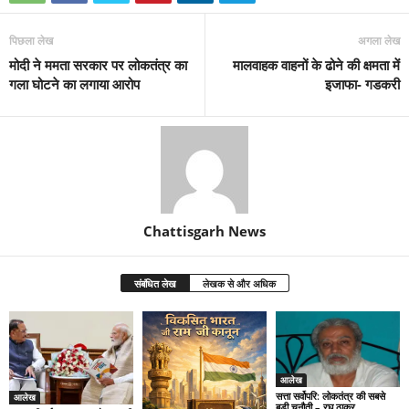
पिछला लेख
अगला लेख
मोदी ने ममता सरकार पर लोकतंत्र का
मालवाहक वाहनों के ढोने की क्षमता में
गला घोटने का लगाया आरोप
इजाफा- गडकरी
Chattisgarh News
संबंधित लेख
लेखक से और अधिक
आलेख
सत्ता सर्वोपरि: लोकतंत्र की सबसे
आलेख
बड़ी चुनौती – रघु ठाकुर