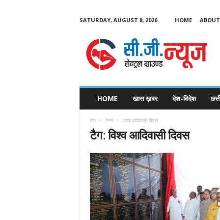
SATURDAY, AUGUST 8, 2026
HOME
ABOUT
C
G
HOME
खास ख़बर
देश-विदेश
छत्
N
e
होम
टैग्स
विश्व आदिवासी दिवस
w
टैग: विश्व आदिवासी दिवस
s