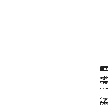
ED
बलूचिस
शहबा
CG N
सेल्य
दिखेग