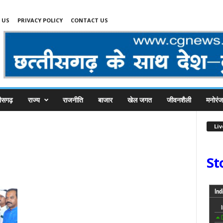
 US
PRIVACY POLICY
CONTACT US
तीसगढ़
राज्य
राजनीति
बाजार
खेल जगत
जीवनशैली
मनोरं
Li
St