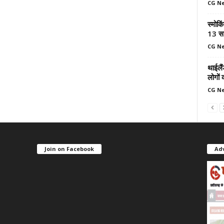
CG N
स्मोकि
13 सा
CG N
थाईलैं
लोगों 
CG N
Join on Facebook
Ad