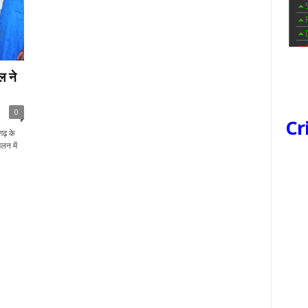
ल ने
0
Cr
ढ़ के
लन में