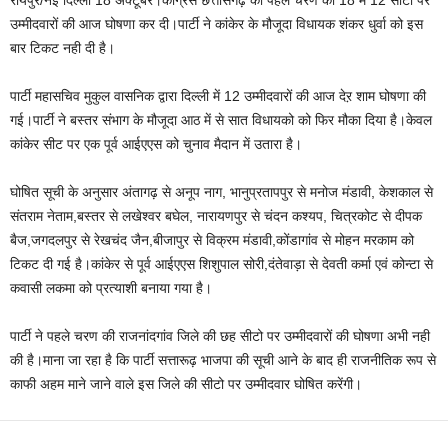
रायपुर/नई दिल्ली 18 अक्टूबर।कांग्रेस छत्तीसगढ़ की पहले चरण की 18 में 12 सीटो पर
उम्मीदवारों की आज घोषणा कर दी।पार्टी ने कांकेर के मौजूदा विधायक शंकर धुर्वा को इस
बार टिकट नही दी है।
पार्टी महासचिव मुकुल वासनिक द्वारा दिल्ली में 12 उम्मीदवारों की आज देऱ शाम घोषणा की
गई।पार्टी ने बस्तर संभाग के मौजूदा आठ में से सात विधायको को फिर मौका दिया है।केवल
कांकेर सीट पर एक पूर्व आईएएस को चुनाव मैदान में उतारा है।
घोषित सूची के अनुसार अंतागढ़ से अनूप नाग, भानुप्रतापपुर से मनोज मंडावी, केशकाल से
संतराम नेताम,बस्तर से लखेश्वर बघेल, नारायणपुर से चंदन कश्यप, चित्रकोट से दीपक
बैज,जगदलपुर से रेखचंद जैन,बीजापुर से विक्रम मंडावी,कोंडागांव से मोहन मरकाम को
टिकट दी गई है।कांकेर से पूर्व आईएएस शिशुपाल सोरी,दंतेवाड़ा से देवती कर्मा एवं कोन्टा से
कवासी लकमा को प्रत्याशी बनाया गया है।
पार्टी ने पहले चरण की राजनांदगांव जिले की छह सीटो पर उम्मीदवारों की घोषणा अभी नही
की है।माना जा रहा है कि पार्टी सत्तारूढ़ भाजपा की सूची आने के बाद ही राजनीतिक रूप से
काफी अहम माने जाने वाले इस जिले की सीटो पर उम्मीदवार घोषित करेंगी।