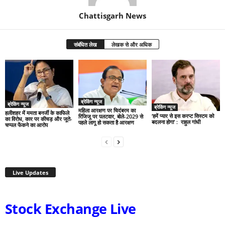
Chattisgarh News
संबंधित लेख
लेखक से और अधिक
ब्रेकिंग न्यूज
ब्रेकिंग न्यूज
ब्रेकिंग न्यूज
महिला आरक्षण पर चिदंबरम का
हलीशहर में ममता बनर्जी के काफिले
‘हमें प्यार से इस करप्ट सिस्टम को
रिजिजू पर पलटवार, बोले-2029 से
का विरोध, कार पर कीचड़ और जूते-
बदलना होगा’ : राहुल गांधी
पहले लागू हो सकता है आरक्षण
चप्पल फेंकने का आरोप
Live Updates
Stock Exchange Live