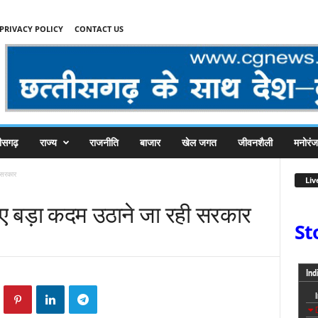
PRIVACY POLICY
CONTACT US
तीसगढ़
राज्य
राजनीति
बाजार
खेल जगत
जीवनशैली
मनोरं
 सरकार
Liv
िए बड़ा कदम उठाने जा रही सरकार
St