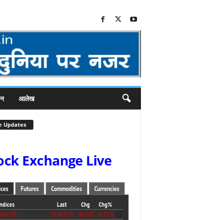
जन
आलेख
e Updates
ock Exchange Live