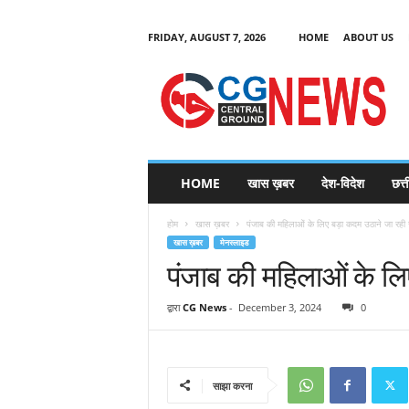
FRIDAY, AUGUST 7, 2026
HOME
ABOUT US
C
G
HOME
खास ख़बर
देश-विदेश
छत्
N
e
होम
खास ख़बर
पंजाब की महिलाओं के लिए बड़ा कदम उठाने जा रही
w
खास ख़बर
मेनस्लाइड
s
पंजाब की महिलाओं के ल
द्वारा
CG News
-
December 3, 2024
0
साझा करना