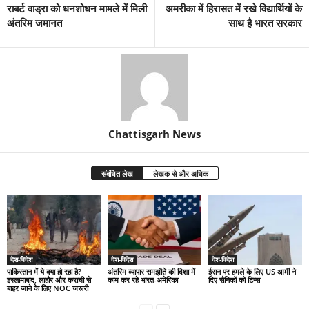
राबर्ट वाड्रा को धनशोधन मामले में मिली
अमरीका में हिरासत में रखे विद्यार्थियों के
अंतरिम जमानत
साथ है भारत सरकार
Chattisgarh News
संबंधित लेख
लेखक से और अधिक
देश-विदेश
देश-विदेश
देश-विदेश
पाकिस्तान में ये क्या हो रहा है?
अंतरिम व्यापार समझौते की दिशा में
ईरान पर हमले के लिए US आर्मी ने
इस्लामाबाद, लाहौर और कराची से
काम कर रहे भारत-अमेरिका
दिए सैनिकों को टिप्स
बाहर जाने के लिए NOC जरूरी