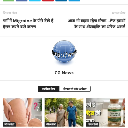
पिछला लेख
अगला लेख
गर्मी में Migraine के पीछे छिपे हैं
आज भी बदला रहेगा मौसम…तेज हवाओं
हैरान करने वाले कारण
के साथ ओलावृष्टि का ऑरेंज अलर्ट
CG News
संबंधित लेख
लेखक से और अधिक
जीवनशैली
जीवनशैली
जीवनशैली