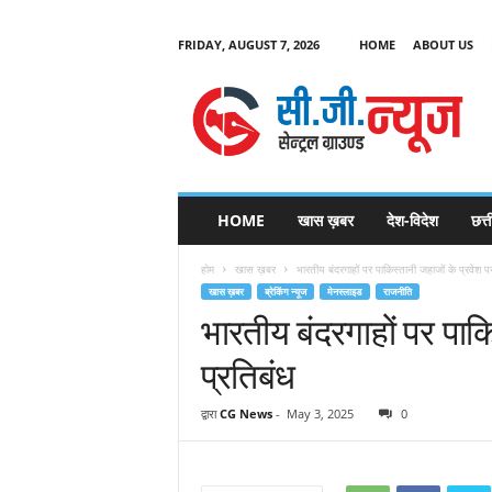
FRIDAY, AUGUST 7, 2026
HOME
ABOUT US
C
G
HOME
खास ख़बर
देश-विदेश
छत्
N
e
होम
खास ख़बर
भारतीय बंदरगाहों पर पाकिस्तानी जहाजों के प्रवेश प
w
खास ख़बर
ब्रेकिंग न्यूज
मेनस्लाइड
राजनीति
s
भारतीय बंदरगाहों पर पाकि
प्रतिबंध
द्वारा
CG News
-
May 3, 2025
0