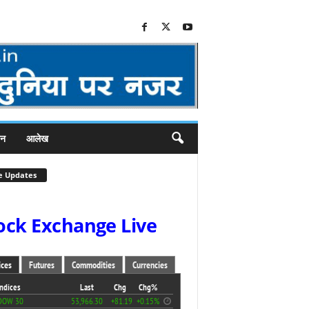
जन
आलेख
e Updates
ock Exchange Live