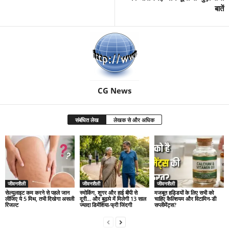
बातें
CG News
संबंधित लेख
लेखक से और अधिक
जीवनशैली
जीवनशैली
जीवनशैली
सेल्युलाइट कम करने से पहले जान
स्मोकिंग, शुगर और हाई बीपी से
मजबूत हड्डियों के लिए सभी को
लीजिए ये 5 मिथ, तभी दिखेगा असली
दूरी… और बुढ़ापे में मिलेगी 13 साल
चाहिए कैल्शियम और विटामिन-डी
रिजल्ट
ज्यादा डिमेंशिया-फ्री जिंदगी
सप्लीमेंट्स?