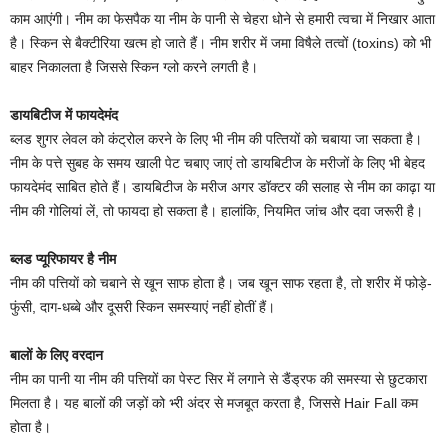
काम आएंगी। नीम का फेसपैक या नीम के पानी से चेहरा धोने से हमारी त्‍वचा में न‍िखार आता
है। स्‍क‍िन से बैक्टीरिया खत्म हो जाते हैं। नीम शरीर में जमा विषैले तत्वों (toxins) को भी
बाहर निकालता है जिससे स्किन ग्लो करने लगती है।
डायबिटीज में फायदेमंद
ब्लड शुगर लेवल को कंट्रोल करने के ल‍िए भी नीम की पत्‍ति‍यों काे चबाया जा सकता है।
नीम के पत्ते सुबह के समय खाली पेट चबाए जाएं तो डायबिटीज के मरीजों के लिए भी बेहद
फायदेमंद साबित होते हैं। डायबिटीज के मरीज अगर डॉक्टर की सलाह से नीम का काढ़ा या
नीम की गोलियां लें, तो फायदा हो सकता है। हालांकि, नियमित जांच और दवा जरूरी है।
ब्लड प्यूरिफायर है नीम
नीम की पत्तियाें को चबाने से खून साफ होता है। जब खून साफ रहता है, तो शरीर में फोड़े-
फुंसी, दाग-धब्बे और दूसरी स्किन समस्याएं नहीं होतीं हैं।
बालों के लिए वरदान
नीम का पानी या नीम की पत्तियों का पेस्ट सिर में लगाने से डैंड्रफ की समस्या से छुटकारा
म‍िलता है। यह बालों की जड़ों को भ्‍री अंदर से मजबूत करता है, ज‍िससे Hair Fall कम
होता है।