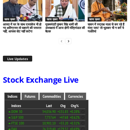
खास ख़बर
खास ख़बर
खास ख़बर
आपदा में घर के साथ दस्तावेज भी हो
मुख्यमंत्री पुष्कर सिंह धामी की
सावन में रुद्राक्ष माला से कर रहे हैं
गए क्षतिग्रस्त तो घबराने की जरूरत
अध्यक्षता में आज होगी मंत्रिमंडल की
मंत्र जाप? तो भूलकर भी न करें ये
नहीं, आपका वोट नहीं कटेगा
बैठक
गलतियां
Live Updates
Stock Exchange Live