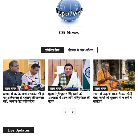
CG News
संबंधित लेख
लेखक से और अधिक
खास ख़बर
खास ख़बर
खास ख़बर
आपदा में घर के साथ दस्तावेज भी हो
मुख्यमंत्री पुष्कर सिंह धामी की
सावन में रुद्राक्ष माला से कर रहे हैं
गए क्षतिग्रस्त तो घबराने की जरूरत
अध्यक्षता में आज होगी मंत्रिमंडल की
मंत्र जाप? तो भूलकर भी न करें ये
नहीं, आपका वोट नहीं कटेगा
बैठक
गलतियां
Live Updates