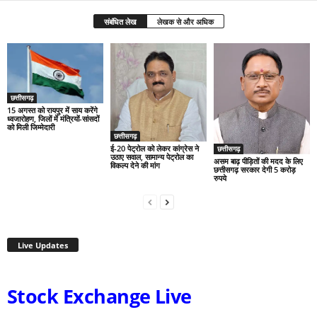
संबंधित लेख
लेखक से और अधिक
छत्तीसगढ़
15 अगस्त को रायपुर में साय करेंगे
ध्वजारोहण, जिलों में मंत्रियों-सांसदों
को मिली जिम्मेदारी
छत्तीसगढ़
ई-20 पेट्रोल को लेकर कांग्रेस ने
छत्तीसगढ़
उठाए सवाल, सामान्य पेट्रोल का
असम बाढ़ पीड़ितों की मदद के लिए
विकल्प देने की मांग
छत्तीसगढ़ सरकार देगी 5 करोड़
रुपये
Live Updates
Stock Exchange Live