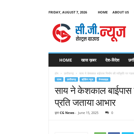
FRIDAY, AUGUST 7, 2026
HOME
ABOUT US
C
G
HOME
खास ख़बर
देश-विदेश
छत्
N
e
होम
छत्तीसगढ़
साय ने केशकाल बाईपास निर्माण की स्वीकृति पर गडकर
w
राज्य
छत्तीसगढ़
ब्रेकिंग न्यूज
मेनस्लाइड
s
साय ने केशकाल बाईपास न
प्रति जताया आभार
द्वारा
CG News
-
June 15, 2025
0