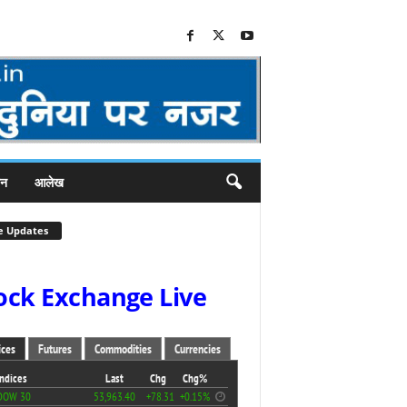
जन
आलेख
e Updates
ock Exchange Live