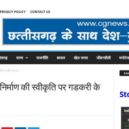
PRIVACY POLICY
CONTACT US
तीसगढ़
राज्य
राजनीति
बाजार
खेल जगत
जीवनशैली
मनोरं
ी के प्रति जताया...
Liv
िर्माण की स्वीकृति पर गडकरी के
St