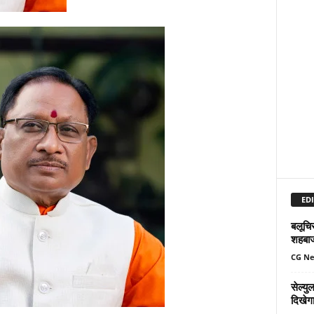
EDI
बलूचिस
शहबा
CG N
सेल्य
दिखेग