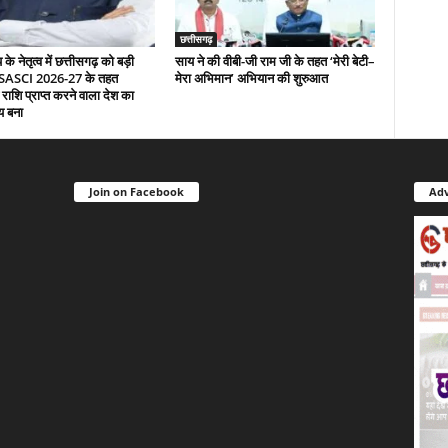
छत्तीसगढ़
े नेतृत्व में छत्तीसगढ़ को बड़ी
साय ने की वीबी-जी राम जी के तहत ‘मेरी बेटी–
 SASCI 2026-27 के तहत
मेरा अभिमान’ अभियान की शुरुआत
 राशि प्राप्त करने वाला देश का
य बना
Join on Facebook
Adv