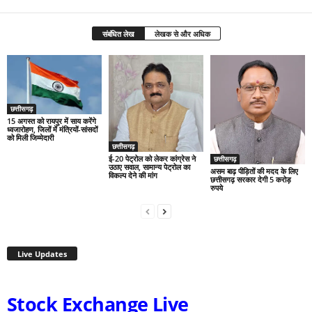
संबंधित लेख
लेखक से और अधिक
छत्तीसगढ़
15 अगस्त को रायपुर में साय करेंगे
ध्वजारोहण, जिलों में मंत्रियों-सांसदों
को मिली जिम्मेदारी
छत्तीसगढ़
ई-20 पेट्रोल को लेकर कांग्रेस ने
छत्तीसगढ़
उठाए सवाल, सामान्य पेट्रोल का
असम बाढ़ पीड़ितों की मदद के लिए
विकल्प देने की मांग
छत्तीसगढ़ सरकार देगी 5 करोड़
रुपये
Live Updates
Stock Exchange Live